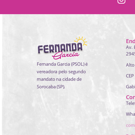
En
Av. 
294
Fernanda Garcia (PSOL) é
Alto
vereadora pelo segundo
CEP
mandato na cidade de
Sorocaba (SP).
Gab
Con
Tele
Wha
com