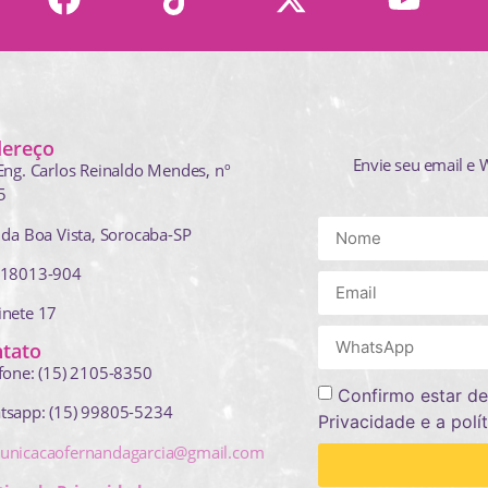
dereço
Envie seu email e 
Eng. Carlos Reinaldo Mendes,
nº
5
 da Boa Vista, Sorocaba-SP
 18013-904
inete 17
tato
fone: (15) 2105-8350
Confirmo estar de
tsapp: (15) 99805-5234
Privacidade e a polí
unicacaofernandagarcia@gmail.com