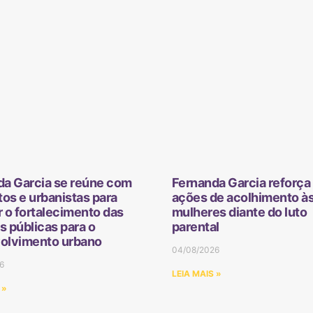
da Garcia se reúne com
Fernanda Garcia reforça 
tos e urbanistas para
ações de acolhimento à
 o fortalecimento das
mulheres diante do luto
as públicas para o
parental
olvimento urbano
04/08/2026
6
LEIA MAIS »
 »