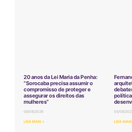
20 anos da Lei Maria da Penha:
Fernan
“Sorocaba precisa assumir o
arquite
compromisso de proteger e
debater
assegurar os direitos das
polític
mulheres”
desenv
06/08/2026
05/08/202
LEIA MAIS »
LEIA MAIS