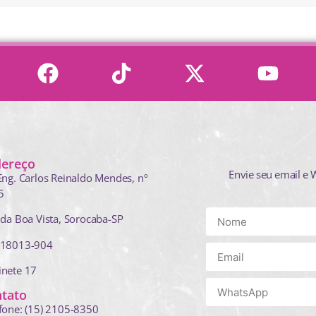
dereço
Envie seu email e 
Eng. Carlos Reinaldo Mendes,
nº
5
 da Boa Vista, Sorocaba-SP
 18013-904
inete 17
tato
fone: (15) 2105-8350