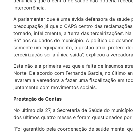
denúncias que o centro de saúde não poderia recebe
intercorrência.
A parlamentar que é uma ávida defensora da saúde p
preocupação já que o CAPS centro das reclamações 
tornado, infelizmente, a ‘terra das terceirizações’. 
Só” aos cuidados do município. A política de desm
somente um equipamento, a gestão atual prefere deixa
terceirização ser a única saída”, explicou a vereadora
Esta não é a primeira vez que a falta de insumos at
Norte. De acordo com Fernanda Garcia, no último a
levaram a vereadora a fazer uma fiscalização em to
juntamente com movimentos sociais.
Prestação de Contas
No último dia 27, a Secretaria de Saúde do municípi
dos últimos quatro meses e foram questionados por 
“Foi garantido pela coordenação de saúde mental qu