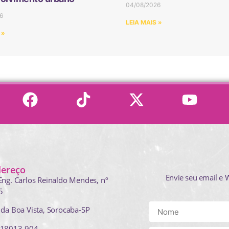
04/08/2026
6
LEIA MAIS »
 »
dereço
Envie seu email e 
Eng. Carlos Reinaldo Mendes,
nº
5
 da Boa Vista, Sorocaba-SP
 18013-904