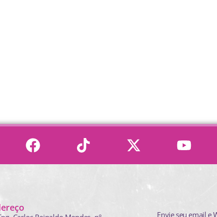
dereço
Envie seu email e 
Eng. Carlos Reinaldo Mendes,
nº