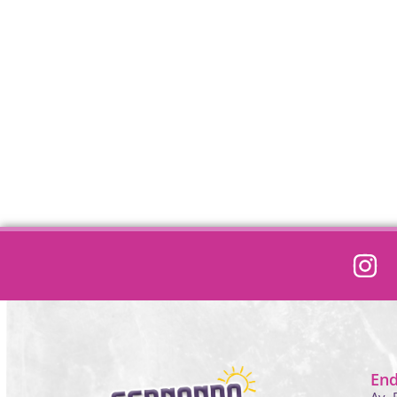
En
Av. 