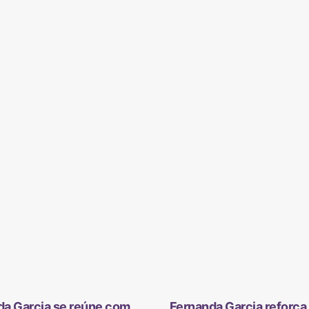
da Garcia se reúne com
Fernanda Garcia reforça 