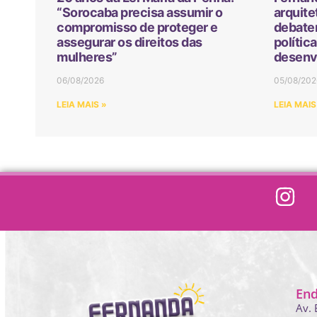
“Sorocaba precisa assumir o
arquite
compromisso de proteger e
debater
assegurar os direitos das
polític
mulheres”
desenv
06/08/2026
05/08/202
LEIA MAIS »
LEIA MAIS
En
Av. 