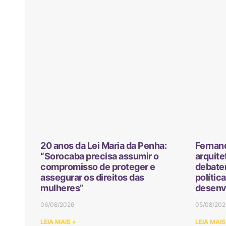
20 anos da Lei Maria da Penha:
Fernan
“Sorocaba precisa assumir o
arquite
compromisso de proteger e
debater
assegurar os direitos das
polític
mulheres”
desenv
06/08/2026
05/08/202
LEIA MAIS »
LEIA MAIS