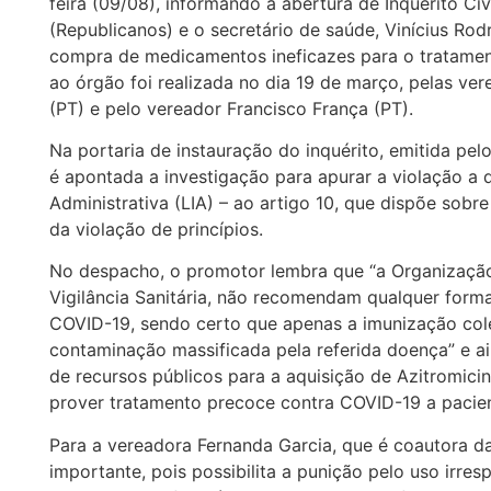
feira (09/08), informando a abertura de Inquérito Ci
(Republicanos) e o secretário de saúde, Vinícius Rod
compra de medicamentos ineficazes para o tratament
ao órgão foi realizada no dia 19 de março, pelas ver
(PT) e pelo vereador Francisco França (PT).
Na portaria de instauração do inquérito, emitida pel
é apontada a investigação para apurar a violação a 
Administrativa (LIA) – ao artigo 10, que dispõe sobre 
da violação de princípios.
No despacho, o promotor lembra que “a Organização
Vigilância Sanitária, não recomendam qualquer form
COVID-19, sendo certo que apenas a imunização cole
contaminação massificada pela referida doença” e ai
de recursos públicos para a aquisição de Azitromici
prover tratamento precoce contra COVID-19 a pacie
Para a vereadora Fernanda Garcia, que é coautora d
importante, pois possibilita a punição pelo uso irre