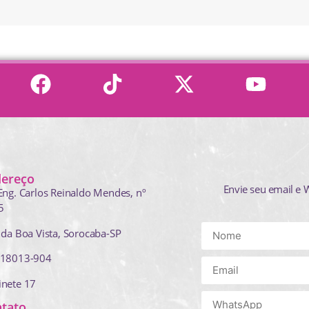
dereço
Envie seu email e 
Eng. Carlos Reinaldo Mendes,
nº
5
 da Boa Vista, Sorocaba-SP
 18013-904
inete 17
tato