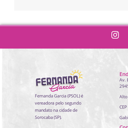
En
Av. 
294
Fernanda Garcia (PSOL) é
Alto
vereadora pelo segundo
CEP
mandato na cidade de
Sorocaba (SP).
Gab
Con