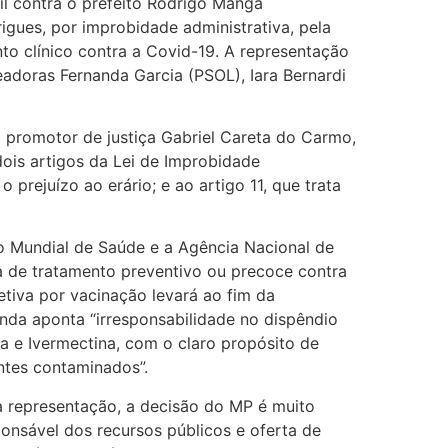
vil contra o prefeito Rodrigo Manga
rigues, por improbidade administrativa, pela
o clínico contra a Covid-19. A representação
eadoras Fernanda Garcia (PSOL), Iara Bernardi
o promotor de justiça Gabriel Careta do Carmo,
dois artigos da Lei de Improbidade
o prejuízo ao erário; e ao artigo 11, que trata
 Mundial de Saúde e a Agência Nacional de
a de tratamento preventivo ou precoce contra
tiva por vacinação levará ao fim da
nda aponta “irresponsabilidade no dispêndio
na e Ivermectina, com o claro propósito de
ntes contaminados”.
a representação, a decisão do MP é muito
sponsável dos recursos públicos e oferta de