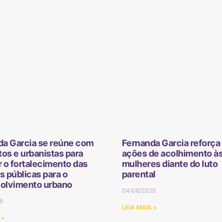
da Garcia se reúne com
Fernanda Garcia reforça 
tos e urbanistas para
ações de acolhimento à
 o fortalecimento das
mulheres diante do luto
as públicas para o
parental
olvimento urbano
04/08/2026
6
LEIA MAIS »
 »