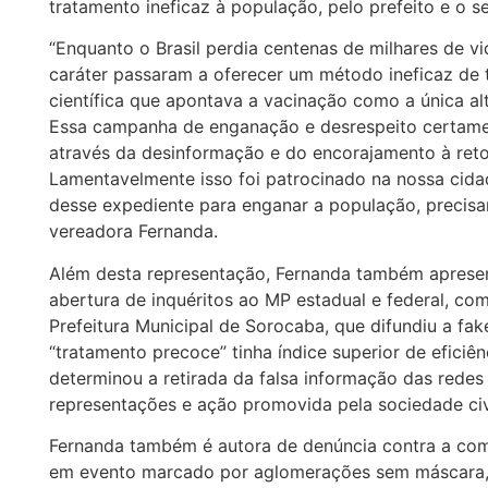
tratamento ineficaz à população, pelo prefeito e o s
“Enquanto o Brasil perdia centenas de milhares de v
caráter passaram a oferecer um método ineficaz de
científica que apontava a vacinação como a única al
Essa campanha de enganação e desrespeito certamen
através da desinformação e do encorajamento à ret
Lamentavelmente isso foi patrocinado na nossa cid
desse expediente para enganar a população, precisam
vereadora Fernanda.
Além desta representação, Fernanda também apresen
abertura de inquéritos ao MP estadual e federal, co
Prefeitura Municipal de Sorocaba, que difundiu a f
“tratamento precoce” tinha índice superior de eficiê
determinou a retirada da falsa informação das redes 
representações e ação promovida pela sociedade civ
Fernanda também é autora de denúncia contra a comit
em evento marcado por aglomerações sem máscara, p