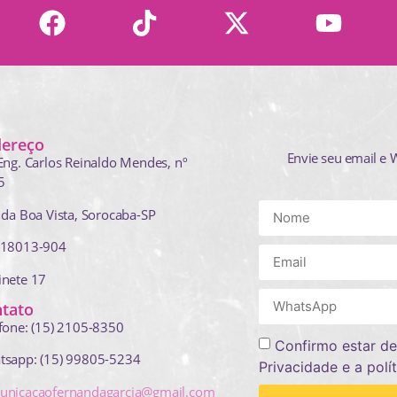
dereço
Envie seu email e 
Eng. Carlos Reinaldo Mendes,
nº
5
 da Boa Vista, Sorocaba-SP
 18013-904
inete 17
tato
fone: (15) 2105-8350
Confirmo estar de
tsapp: (15) 99805-5234
Privacidade e a polí
unicacaofernandagarcia@gmail.com