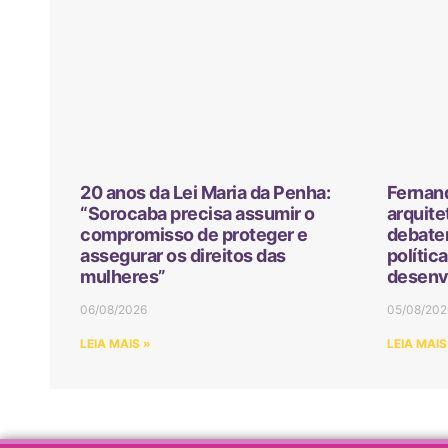
20 anos da Lei Maria da Penha:
Fernan
“Sorocaba precisa assumir o
arquite
compromisso de proteger e
debater
assegurar os direitos das
polític
mulheres”
desenv
06/08/2026
05/08/202
LEIA MAIS »
LEIA MAIS