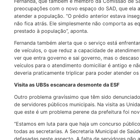
Fernanda, que também é membro da Comissão de Sa
preocupações com o novo espaço do SAD, que ela ac
atender a população. “O prédio anterior estava inseg
não fica atrás. Ele simplesmente não comporta as eq
prestado à população”, aponta.
Fernanda também alerta que o serviço está enfrenta
de veículos, o que reduz a capacidade de atendimen
ver que entra governo e sai governo, mas o descaso
veículos para o atendimento domiciliar é antigo e não
deveria praticamente triplicar para poder atender o
Visita as UBSs escancara desmonte da ESF
Outro problema gravíssimo que têm sido denunciado 
de servidores públicos municipais. Na visita as Unid
que este é um problema perene da prefeitura foi no
“Estamos em luta para que haja um concurso público 
todas as secretarias. A Secretaria Municipal de Saú
defasadas neste aspecto. A falta de servidores não