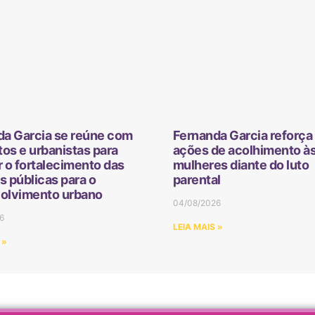
da Garcia se reúne com
Fernanda Garcia reforça 
tos e urbanistas para
ações de acolhimento à
 o fortalecimento das
mulheres diante do luto
as públicas para o
parental
olvimento urbano
04/08/2026
6
LEIA MAIS »
 »