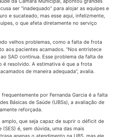
úde da Câmara Municipal, apontou grandes
usa ser “inadequado” para alojar as equipes e
uro e sucateado, mas esse aqui, infelizmente,
uipes, o que afeta diretamente no serviço
ndo velhos problemas, como a falta de frota
to aos pacientes acamados. “Nos entristece
 ao SAD continua. Esse problema da falta de
 é resolvido. A estimativa é que a frota
s acamados de maneira adequada”, avalia.
frequentemente por Fernanda Garcia é a falta
ades Básicas de Saúde (UBSs), a avaliação de
vamente reforçada.
amplo, que seja capaz de suprir o déficit de
de (SES) é, sem dúvida, uma das mais
 atrasa apenas o atendimento na UBS, mas ele