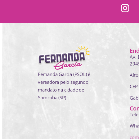
En
Av. 
294
Fernanda Garcia (PSOL) é
Alto
vereadora pelo segundo
CEP
mandato na cidade de
Sorocaba (SP).
Gab
Con
Tele
Wha
com