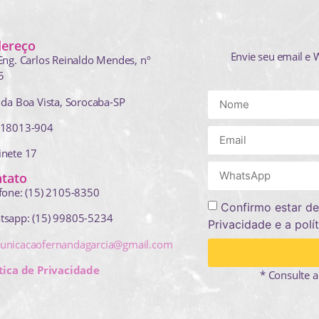
dereço
Envie seu email e 
Eng. Carlos Reinaldo Mendes,
nº
5
 da Boa Vista, Sorocaba-SP
 18013-904
inete 17
tato
fone: (15) 2105-8350
Confirmo estar de
tsapp: (15) 99805-5234
Privacidade e a polí
unicacaofernandagarcia@gmail.com
tica de Privacidade
* Consulte a