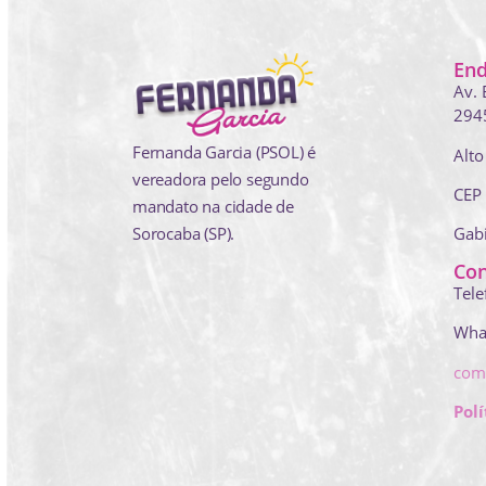
En
Av. 
294
Fernanda Garcia (PSOL) é
Alto
vereadora pelo segundo
CEP
mandato na cidade de
Sorocaba (SP).
Gab
Con
Tele
Wha
com
Polí