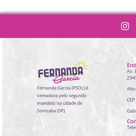
En
Av. 
294
Fernanda Garcia (PSOL) é
Alto
vereadora pelo segundo
CEP
mandato na cidade de
Sorocaba (SP).
Gab
Con
Tele