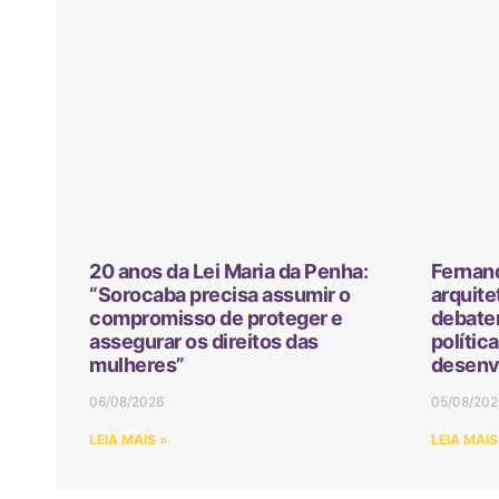
20 anos da Lei Maria da Penha:
Fernan
“Sorocaba precisa assumir o
arquite
compromisso de proteger e
debater
assegurar os direitos das
polític
mulheres”
desenv
06/08/2026
05/08/202
LEIA MAIS »
LEIA MAIS