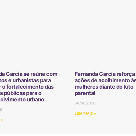
da Garcia se reúne com
Fernanda Garcia reforça 
tos e urbanistas para
ações de acolhimento à
 o fortalecimento das
mulheres diante do luto
as públicas para o
parental
olvimento urbano
04/08/2026
6
LEIA MAIS »
 »