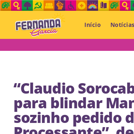
Início
Notícia
“Claudio Sorocab
para blindar Ma
sozinho pedido 
Processante”, d