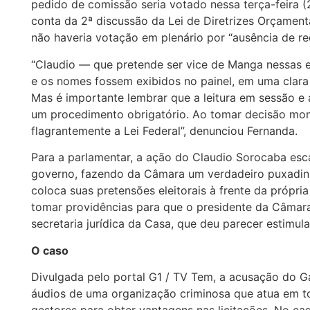
pedido de comissão seria votado nessa terça-feira (
conta da 2ª discussão da Lei de Diretrizes Orçament
não haveria votação em plenário por “ausência de req
“Claudio — que pretende ser vice de Manga nessas 
e os nomes fossem exibidos no painel, em uma clara
Mas é importante lembrar que a leitura em sessão e 
um procedimento obrigatório. Ao tomar decisão mono
flagrantemente a Lei Federal”, denunciou Fernanda.
Para a parlamentar, a ação do Claudio Sorocaba esc
governo, fazendo da Câmara um verdadeiro puxadin
coloca suas pretensões eleitorais à frente da própria
tomar providências para que o presidente da Câmara
secretaria jurídica da Casa, que deu parecer estimula
O caso
Divulgada pelo portal G1 / TV Tem, a acusação do 
áudios de uma organização criminosa que atua em to
gestores para obter vantagens nas licitações. No c