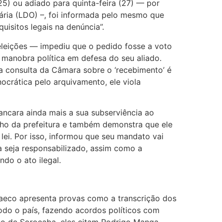
25) ou adiado para quinta-feira (27) — por
ária (LDO) –, foi informada pelo mesmo que
uisitos legais na denúncia”.
eleições — impediu que o pedido fosse a voto
 manobra política em defesa do seu aliado.
a consulta da Câmara sobre o ‘recebimento’ é
crática pelo arquivamento, ele viola
ancara ainda mais a sua subserviência ao
ho da prefeitura e também demonstra que ele
 lei. Por isso, informou que seu mandato vai
 seja responsabilizado, assim como a
ndo o ato ilegal.
Gaeco apresenta provas como a transcrição dos
do o país, fazendo acordos políticos com
aso de Sorocaba, eles citam Rodrigo Manga