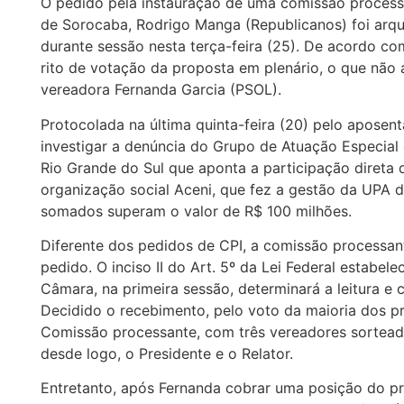
O pedido pela instauração de uma comissão processa
de Sorocaba, Rodrigo Manga (Republicanos) foi arqu
durante sessão nesta terça-feira (25). De acordo com
rito de votação da proposta em plenário, o que nã
vereadora Fernanda Garcia (PSOL).
Protocolada na última quinta-feira (20) pelo aposen
investigar a denúncia do Grupo de Atuação Especia
Rio Grande do Sul que aponta a participação direta 
organização social Aceni, que fez a gestão da UPA 
somados superam o valor de R$ 100 milhões.
Diferente dos pedidos de CPI, a comissão processan
pedido. O inciso II do Art. 5º da Lei Federal estabel
Câmara, na primeira sessão, determinará a leitura e
Decidido o recebimento, pelo voto da maioria dos p
Comissão processante, com três vereadores sorteado
desde logo, o Presidente e o Relator.
Entretanto, após Fernanda cobrar uma posição do pr