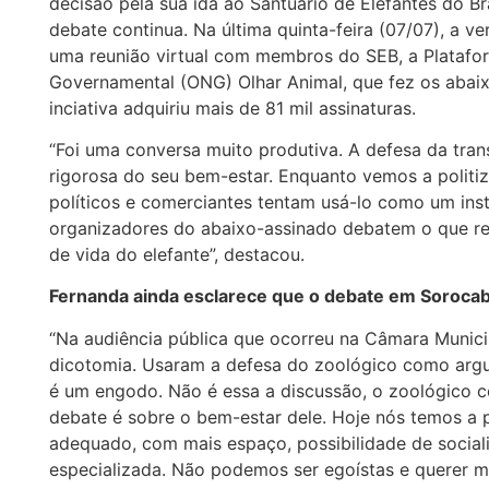
decisão pela sua ida ao Santuário de Elefantes do Bra
debate continua. Na última quinta-feira (07/07), a v
uma reunião virtual com membros do SEB, a Platafo
Governamental (ONG) Olhar Animal, que fez os abaixo
inciativa adquiriu mais de 81 mil assinaturas.
“Foi uma conversa muito produtiva. A defesa da tra
rigorosa do seu bem-estar. Enquanto vemos a polit
políticos e comerciantes tentam usá-lo como um ins
organizadores do abaixo-assinado debatem o que re
de vida do elefante”, destacou.
Fernanda ainda esclarece que o debate em Sorocab
“Na audiência pública que ocorreu na Câmara Municip
dicotomia. Usaram a defesa do zoológico como argum
é um engodo. Não é essa a discussão, o zoológico c
debate é sobre o bem-estar dele. Hoje nós temos a p
adequado, com mais espaço, possibilidade de socia
especializada. Não podemos ser egoístas e querer m