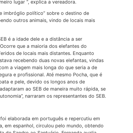
eiro lugar “, explica a vereadora.
 imbróglio político” sobre o destino de
bendo outros animais, vindo de locais mais
B é a idade dele e a distância a ser
 Ocorre que a maioria dos elefantes do
eridos de locais mais distantes. Enquanto
stava recebendo duas novas elefantas, vindas
 com a viagem mais longa do que seria a de
 segura e profissional. Até mesmo Pocha, que é
ata e pele, devido os longos anos de
 adaptaram ao SEB de maneira muito rápida, se
tonomia”, narraram os representantes do SEB.
 foi elaborada em português e repercutiu em
tra, em espanhol, circulou pelo mundo, obtendo
da de Sandro ao Santuário. Fernanda avalia