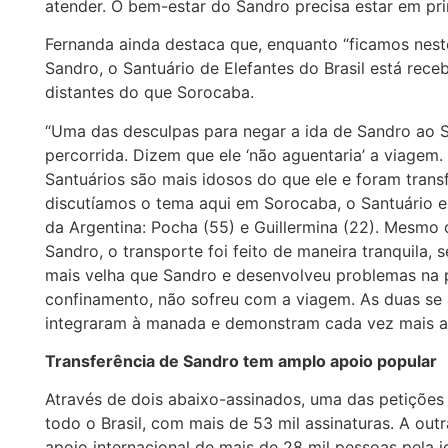
atender. O bem-estar do Sandro precisa estar em prim
Fernanda ainda destaca que, enquanto “ficamos neste
Sandro, o Santuário de Elefantes do Brasil está rece
distantes do que Sorocaba.
“Uma das desculpas para negar a ida de Sandro ao SE
percorrida. Dizem que ele ‘não aguentaria’ a viagem.
Santuários são mais idosos do que ele e foram transf
discutíamos o tema aqui em Sorocaba, o Santuário e
da Argentina: Pocha (55) e Guillermina (22). Mesmo
Sandro, o transporte foi feito de maneira tranquila,
mais velha que Sandro e desenvolveu problemas na p
confinamento, não sofreu com a viagem. As duas se
integraram à manada e demonstram cada vez mais au
Transferência de Sandro tem amplo apoio popular
Através de dois abaixo-assinados, uma das petições
todo o Brasil, com mais de 53 mil assinaturas. A ou
apoio internacional de mais de 28 mil pessoas pela i